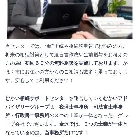
当センターでは、相続手続や相続税申告でお悩みの方、
将来の相続対策として遺言書作成や生前贈与をお考えの
方の為に
初回６０分の無料相談を実施しております
。か
ほく市にお住いの方からのご相談も数多く承っておりま
す。安心してご利用ください！
むかい相続サポートセンター
を運営している
むかいアド
バイザリーグループ
は、
税理士事務所・司法書士事務
所・行政書士事務所
の３つの士業が一体となった、グル
ープ会社でございます。
金沢では、３つの士業が一体と
なっているのは、当事務所だけです！