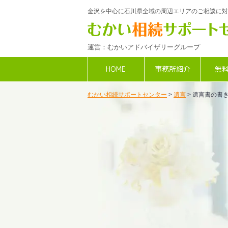
金沢を中心に石川県全域の周辺エリアのご相談に対
運営：むかいアドバイザリーグループ
HOME
事務所紹介
無
むかい相続サポートセンター
>
遺言
>
遺言書の書