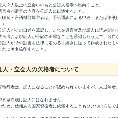
証人２人以上の立会いのもと公証人役場へ出向くこと。
遺言者が遺言の内容を公証人に口述すること。
聴覚・言語機能障害者は、手話通訳による申述、または筆談
。）
公証人がその口述を筆記し、これを遺言者及び証人に読み聞か
遺言者および証人が筆記の正確なことを承認したうえで、各自
公証人がその証書を法律に定める手続きに従って作成されたも
れに署名捺印すること。
証人・立会人の欠格者について
言執行者は、証人になることが認められていますが、未成年者
、
び直系血族は証人にはなれません。
のため、信頼ある国家資格者に依頼することもひとつの方法で