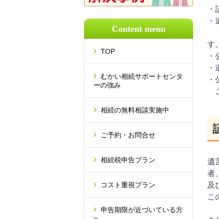
・
・
Content menu
（
す
TOP
・
・
むかい相続サポートセンタ
・
ーの強み
こ
相続の無料相談実施中
ご予約・お問合せ
相続税申告プラン
遺
者
コスト重視プラン
及
こ
申告期限が近づいている方
へ