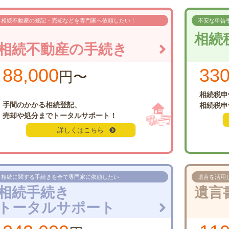
相続不動産の登記・売却などを
専門家へ依頼したい！
不安な申告
相続
相続不動産の手続き
88,000
330
円〜
相続税申
手間のかかる相続登記、
相続税申
売却や処分まで
トータルサポート！
詳しくはこちら
相続に関する手続きを
全て専門家に依頼したい
遺言を活用
相続手続き
遺言
トータルサポート