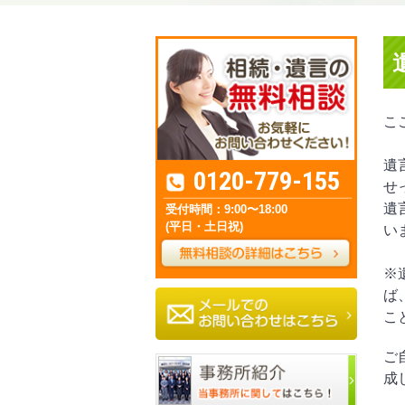
こ
遺
0120-779-155
せ
遺
受付時間：9:00〜18:00
(平日・土日祝)
い
※
ば
こ
ご
成