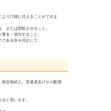
により口授に代えることができま
せ、または閲覧させること。
が署名・捺印すること。
のである旨を付記して、
、推定相続人、受遺者及びその配偶
あると思います。