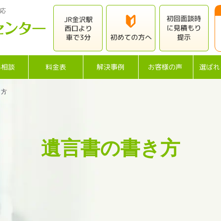
応
料相談
料金表
解決事例
お客様の声
選ばれ
き方
遺言書の書き方