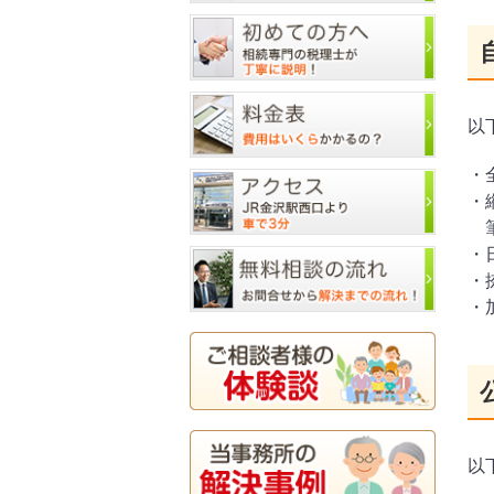
以
・
・
筆
・
・
・
以