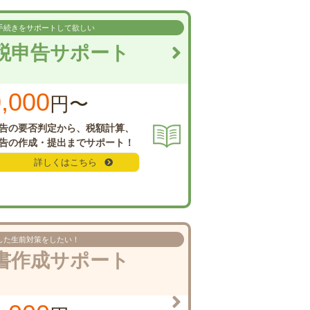
手続きを
サポートして欲しい
税申告
サポート
,000
円〜
告の要否判定から、
税額計算、
告の
作成・提出までサポート！
詳しくはこちら
した
生前対策をしたい！
書作成
サポート