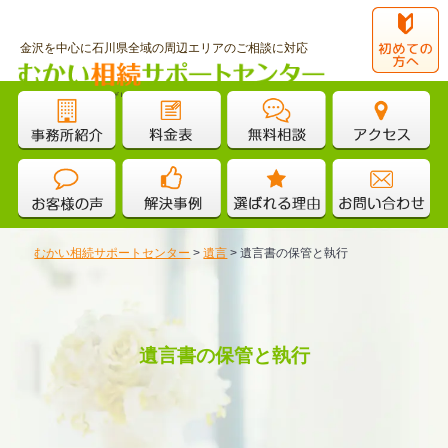
金沢を中心に石川県全域の周辺エリアのご相談に対応
運営：むかいアドバイザリーグループ
むかい相続サポートセンター
>
遺言
>
遺言書の保管と執行
遺言書の保管と執行