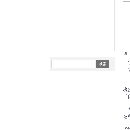
※
①
②
（
税
「
一
を
で