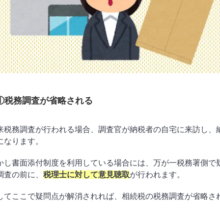
①税務調査が省略される
来税務調査が行われる場合、調査官が納税者の自宅に来訪し、
になります。
かし書面添付制度を利用している場合には、万が一税務署側で
調査の前に、
税理士に対して意見聴取
が行われます。
してここで疑問点が解消されれば、相続税の税務調査が省略さ