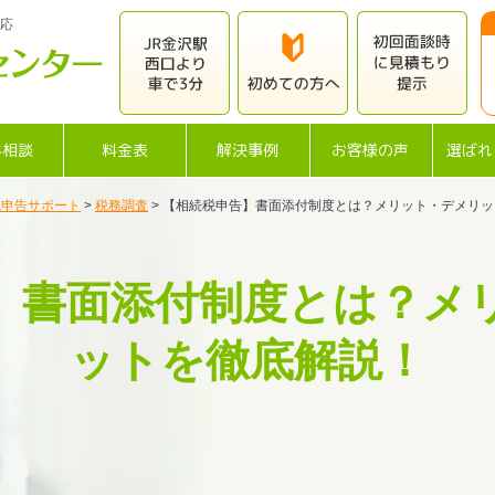
応
料相談
料金表
解決事例
お客様の声
選ばれ
税申告サポート
>
税務調査
>
【相続税申告】書面添付制度とは？メリット・デメリッ
】書面添付制度とは？メ
ットを徹底解説！