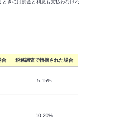
うときには罰金と利息も支払わなけれ
。
場合
税務調査で指摘された場合
5-15%
10-20%