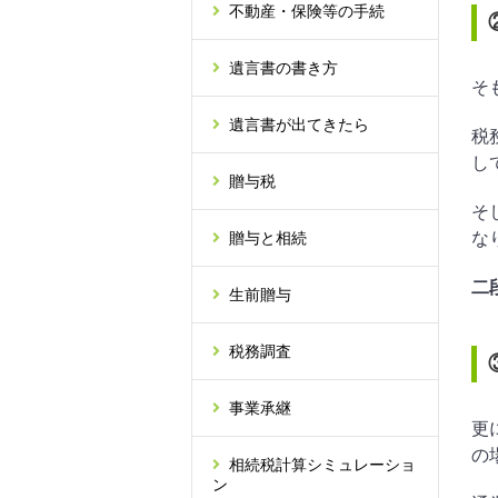
不動産・保険等の手続
遺言書の書き方
そ
遺言書が出てきたら
税
し
贈与税
そ
な
贈与と相続
二
生前贈与
税務調査
事業承継
更
の
相続税計算シミュレーショ
ン