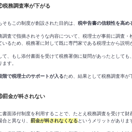
②税務調査率が下がる
もそもこの制度が創設された目的は、
税申告書の信頼性を高め
務調査で指摘されそうな内容について、税理士が事前に調査・
ているため、税務署に対して既に専門家である税理士から説明
して、もし添付書面を受けて税務署側に疑問があったとしても
ります。
段階で税理士のサポートが入る
ため、結果として税務調査率が
③罰金が科されない
に書面添付制度を利用することで、たとえ税務調査を受けて財
場合と異なり、
罰金が科されなくなる
というメリットがありま