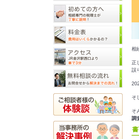
相
正
誤
2
そ
そ
調
書