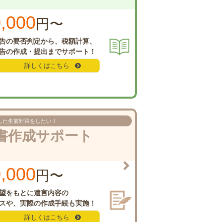
,000
円〜
告の要否判定から、
税額計算、
告の
作成・提出までサポート！
詳しくはこちら
した
生前対策をしたい！
書作成
サポート
,000
円〜
望をもとに
遺言内容の
スや、
実際の作成手続も実施！
詳しくはこちら