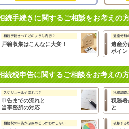
相続手続きに関するご相談を
お考えの
相続手続きってどのような内容？
遺産分割
戸籍収集は
こんなに大変！
遺産分
ポイン
相続税申告に関するご相談を
お考えの
スケジュールや流れは？
税務調査
申告までの流れと
税務署
当事務所の対応
と
相続税の申告が必要かどうか
わからない
依頼する