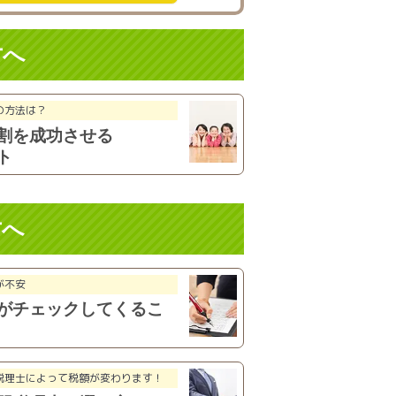
方へ
の方法は？
割を成功
させる
ト
方へ
が不安
がチェックしてくるこ
税理士によって税額が
変わります！