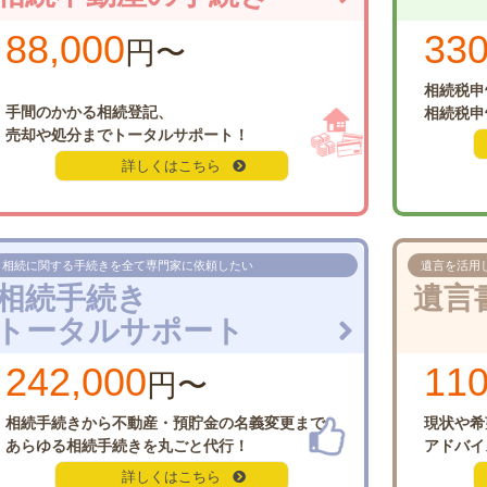
88,000
330
円〜
相続税申
手間のかかる相続登記、
相続税申
売却や処分まで
トータルサポート！
詳しくはこちら
相続に関する手続きを
全て専門家に依頼したい
遺言を活用
相続手続き
遺言
トータルサポート
242,000
110
円〜
相続手続きから
不動産・預貯金の名義変更まで
現状や希
あらゆる相続
手続きを丸ごと代行！
アドバイ
詳しくはこちら