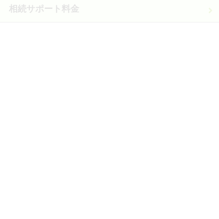
相続サポート料金
お客様の声
解決事例
アクセス
ご予約・お問合せ
サイトマップ
運営：むかいアドバイザリーグループ