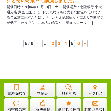
クとその対策～で講演しました。
開催日時：令和4年12月10日（土） 開催場所：北陸銀行 東大
通支店 家族信託とは、お元気なうちに大切な財産を信頼でき
るご家族に託すことにより、たとえ認知症などにより判断能力
が低下した後でも、ご本人の希望やご家族のニーズ […]
5 / 6
«
...
2
3
4
5
6
»