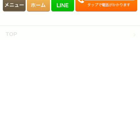
TOP
事務所紹介
税理士・司法書士・行政書士・社会保険労務士
紹介
相続の無料相談実施中
採用情報
相続サポート料金