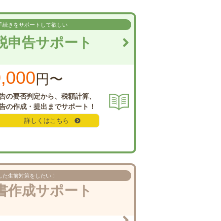
手続きを
サポートして欲しい
税申告
サポート
,000
円〜
告の要否判定から、
税額計算、
告の
作成・提出までサポート！
詳しくはこちら
した
生前対策をしたい！
書作成
サポート