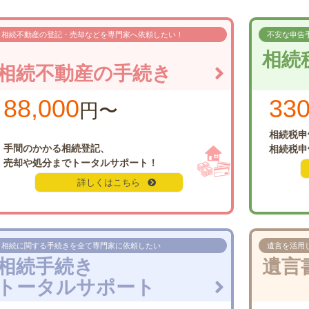
相続不動産の登記・売却などを
専門家へ依頼したい！
不安な申告
相続
相続不動産の手続き
88,000
330
円〜
相続税申
手間のかかる相続登記、
相続税申
売却や処分まで
トータルサポート！
詳しくはこちら
相続に関する手続きを
全て専門家に依頼したい
遺言を活用
相続手続き
遺言
トータルサポート