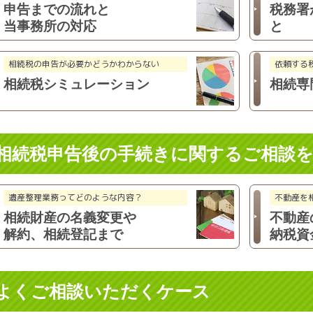
申告までの流れと
税務署
当事務所の対応
と
相続税の申告が必要かどうか
わからない
依頼する
相続税
シミュレーション
相続専
相続税申告後の手続きに関するご相談
遺産整理業務ってどのような
内容？
不動産を
相続財産の名義変更や
不動産
解約、
相続登記まで
納税資
よくご相談いただくケース