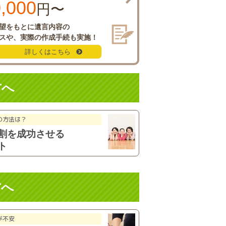
,000
円〜
望をもとに
遺言内容の
スや、
実際の作成手続も実施！
詳しくはこちら
方へ
の方法は？
割を成功
させる
ト
方へ
が不安