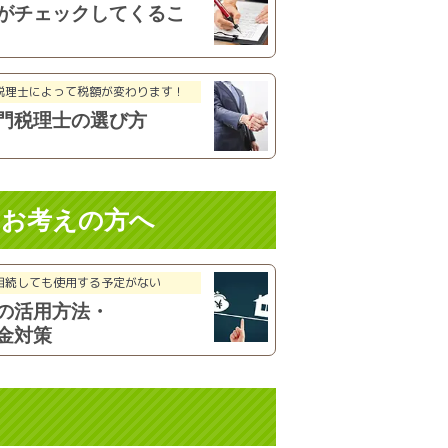
がチェックしてくるこ
税理士によって税額が
変わります！
門税理士
の選び方
を
お考えの方へ
相続しても使用する
予定がない
の活用方法
・
金対策