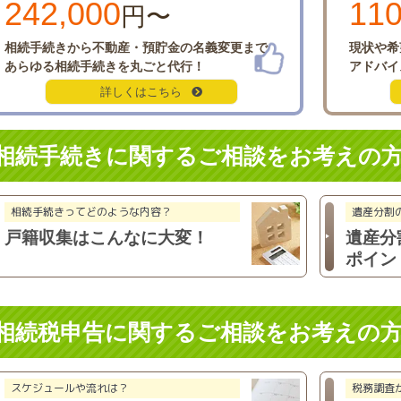
242,000
110
円〜
相続手続きから
不動産・預貯金の名義変更まで
現状や希
あらゆる相続
手続きを丸ごと代行！
アドバイ
詳しくはこちら
相続手続きに関するご相談を
お考えの
相続手続きってどのような内容？
遺産分割
戸籍収集は
こんなに大変！
遺産分
ポイン
相続税申告に関するご相談を
お考えの
スケジュールや流れは？
税務調査