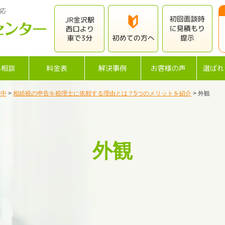
応
料相談
料金表
解決事例
お客様の声
選ばれ
施中
>
相続税の申告を税理士に依頼する理由とは？5つのメリットを紹介
>
外観
外観