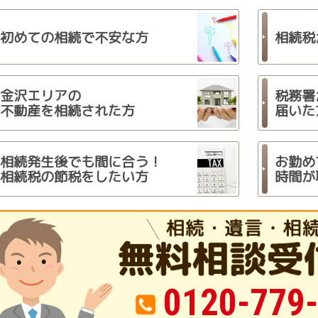
初めての相続で
不安な方
相続税
金沢エリアの
税務署
不動産を
相続された方
届いた
相続発生後でも
間に合う！
お勤め
相続税の節税をしたい方
時間が
0120-779