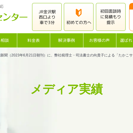
応
料相談
料金表
解決事例
お客様の声
選ばれ
國新聞（2023年6月21日朝刊）に、弊社税理士・司法書士の向貴子による「たかこ
メディア実績