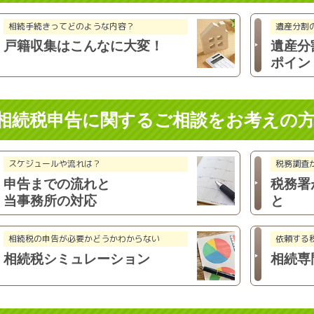
相続手続きってどのような内容？
遺産分割
戸籍収集は
こんなに大変！
遺産分
ポイン
相続税申告に関するご相談を
お考えの
スケジュールや流れは？
税務調査
申告までの流れと
税務署
当事務所の対応
と
相続税の申告が必要かどうか
わからない
依頼する
相続税
シミュレーション
相続専