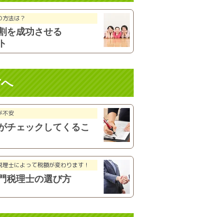
の方法は？
割を成功
させる
ト
方へ
が不安
がチェックしてくるこ
税理士によって税額が
変わります！
門税理士
の選び方