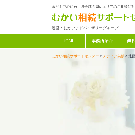
金沢を中心に石川県全域の周辺エリアのご相談に対
運営：むかいアドバイザリーグループ
HOME
事務所紹介
無
むかい相続サポートセンター
>
メディア実績
>
北