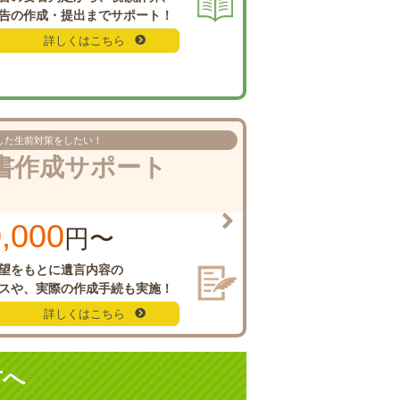
告の
作成・提出までサポート！
詳しくはこちら
した
生前対策をしたい！
書作成
サポート
,000
円〜
望をもとに
遺言内容の
スや、
実際の作成手続も実施！
詳しくはこちら
方へ