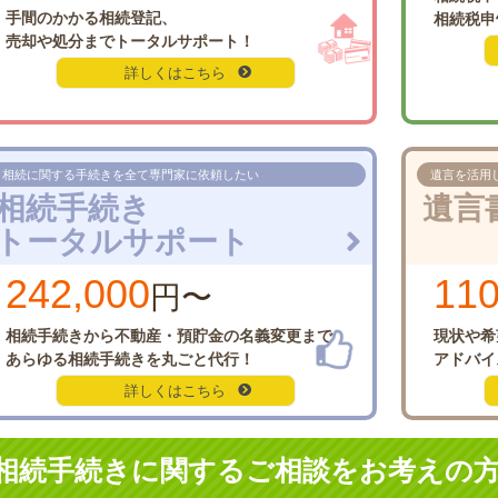
手間のかかる相続登記、
相続税申
売却や処分まで
トータルサポート！
詳しくはこちら
相続に関する手続きを
全て専門家に依頼したい
遺言を活用
相続手続き
遺言
トータルサポート
242,000
110
円〜
相続手続きから
不動産・預貯金の名義変更まで
現状や希
あらゆる相続
手続きを丸ごと代行！
アドバイ
詳しくはこちら
相続手続きに関するご相談を
お考えの