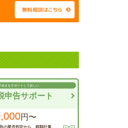
手続きを
サポートして欲しい
税申告
サポート
,000
円〜
告の要否判定から、
税額計算、