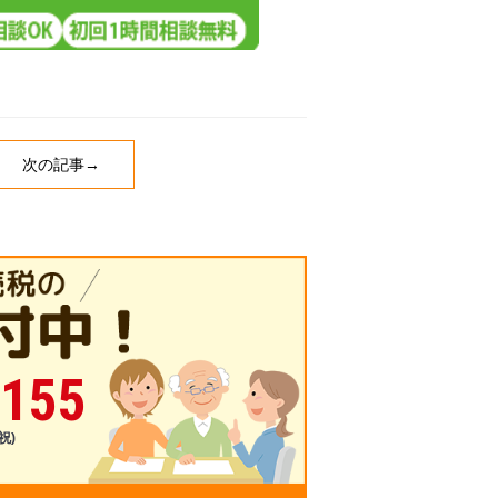
次の記事→
-155
祝)